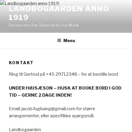
Skip
LANDBOGAARDEN ANNO
to
1919
content
Restaurant, Bar, Diskotek & Live Musik
Menu
KONTAKT
Ring til Gertrud på +45 29712348 – for at bestille bord
UNDER HØJSÆSON – HUSK AT BOOKE BORD I GOD
TID – GERNE 2 DAGE INDEN!
Email: jacob.fuglsang@gmail.com for større
arrangementer, eller specifikke spørgsmål.
Landbogaarden