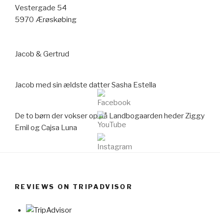
Vestergade 54
5970 Ærøskøbing
Jacob & Gertrud
Jacob med sin ældste datter Sasha Estella
De to børn der vokser op på Landbogaarden heder Ziggy
Emil og Cajsa Luna
REVIEWS ON TRIPADVISOR